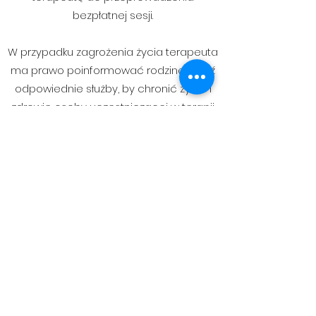
bezpłatnej sesji.
W przypadku zagrożenia życia terapeuta
ma prawo poinformować rodzinę, bądź
odpowiednie służby, by chronić życie i
zdrowie osoby uczestniczącej w terapii.
Sesje online, opłacane przelewem,
należy uregulować przed wizytą, by
mogła się ona odbyć.
Jeśli z przyczyn losowych terapeuta nie
będzie mógł kontynuować terapii
poinformuje o tym osobę uczestniczącą
w terapii. Przeprowadzi sesję
podsumowującą i poleci
odpowiedniego specjalistę.